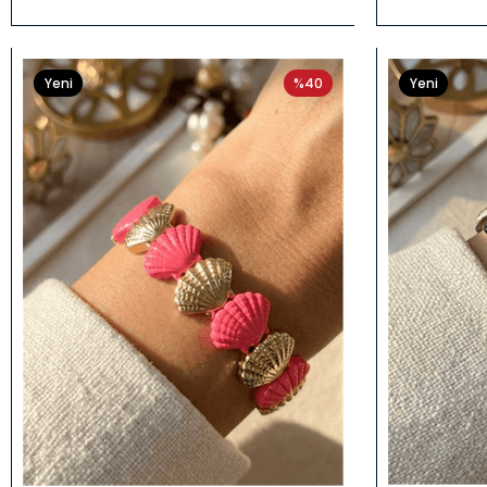
Bileklik
34915
Yeni
%40
Yeni
Ürün
Ürün