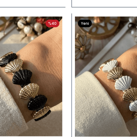
34910
%40
Yeni
Ürün