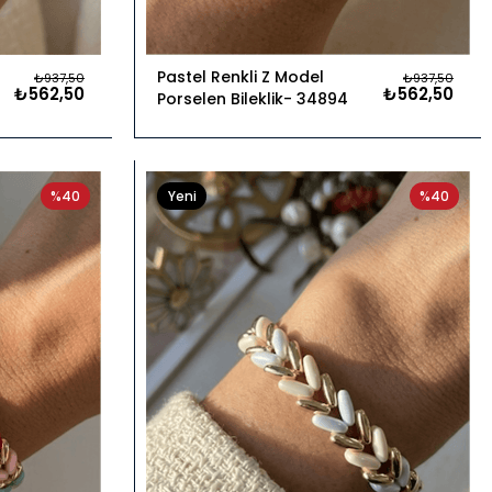
Pastel Renkli Z Model
₺937,50
₺937,50
₺562,50
₺562,50
Porselen Bileklik
34894
%40
Yeni
%40
Ürün