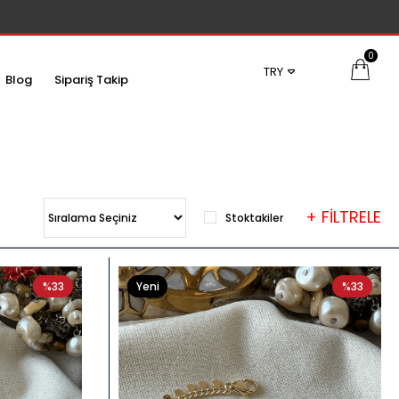
0
TRY
Blog
Sipariş Takip
+ FİLTRELE
Stoktakiler
%33
Yeni
%33
Ürün