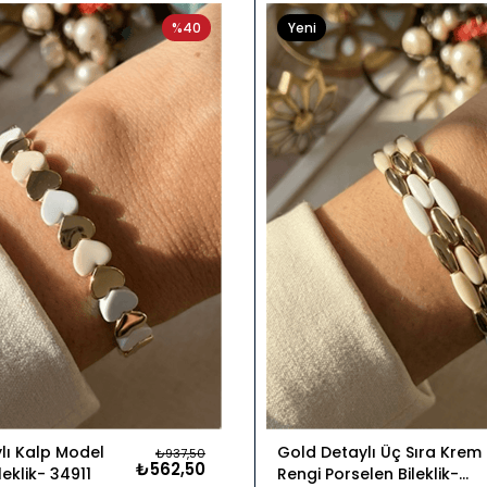
%40
Yeni
Ürün
lı Kalp Model
Gold Detaylı Üç Sıra Krem
₺937,50
₺562,50
leklik
34911
Rengi Porselen Bileklik