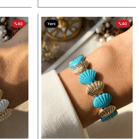
Bileklik
34903
%40
Yeni
%40
Ürün