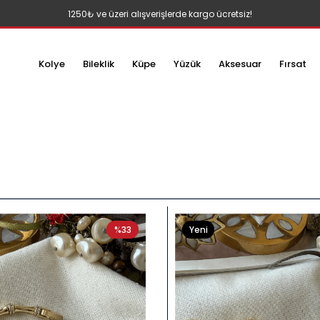
1250₺ ve üzeri alışverişlerde kargo ücretsiz!
Kolye
Bileklik
Küpe
Yüzük
Aksesuar
Fırsat
%33
Yeni
Ürün