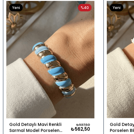
Yeni
%40
Yeni
Ürün
Ürün
Gold Detaylı Mavi Renkli
Gold Detay
₺937,50
₺562,50
Sarmal Model Porselen
Porselen Bi