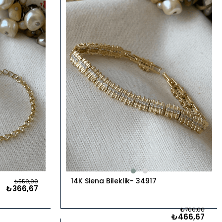
Ürün
14K Siena Bileklik
34917
₺550,00
₺366,67
₺700,00
₺466,67