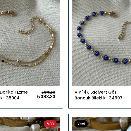
i Dorikalı Ezme
VIP 14K Lacivert Göz
₺575,00
₺383,33
ik
35004
Boncuk Bileklik
34997
%33
Yeni