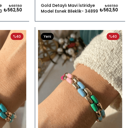
e
Gold Detaylı Mavi İstiridye
₺937,50
₺937,50
₺562,50
₺562,50
0
Model Esnek Bileklik
34899
%40
Yeni
%40
Ürün