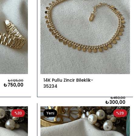
14K Pullu Zincir Bileklik
₺1.125,00
₺750,00
35234
₺450,00
₺300,00
%33
Yeni
%29
Ürün