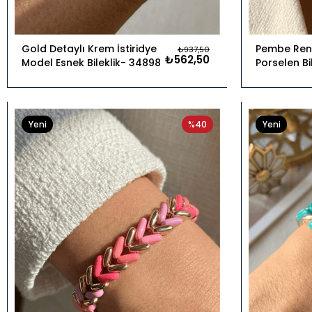
Gold Detaylı Krem İstiridye
Pembe Renk
₺937,50
₺562,50
Model Esnek Bileklik
34898
Porselen Bi
Yeni
%40
Yeni
Ürün
Ürün