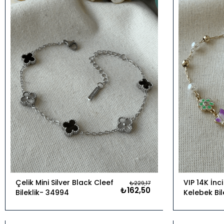
Ürün
Ürün
Çelik Mini Silver Black Cleef
VIP 14K İnc
₺229,17
₺162,50
Bileklik
34994
Kelebek Bil