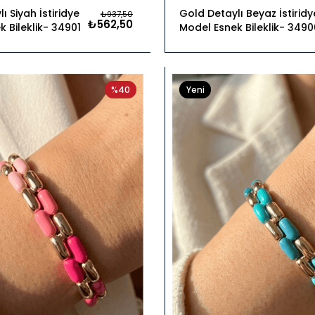
ı Siyah İstiridye
Gold Detaylı Beyaz İstiridy
₺937,50
₺562,50
 Bileklik
34901
Model Esnek Bileklik
3490
%40
Yeni
Ürün