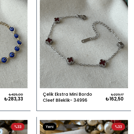
Çelik Ekstra Mini Bordo
₺425,00
₺229,17
₺283,33
₺162,50
Cleef Bileklik
34996
%33
Yeni
%33