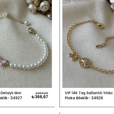
Ürün
i Detaylı Mor
VIP 14K Taş Sallantılı Yıldız
₺550,00
₺366,67
eklik
34927
Plaka Bileklik
34926