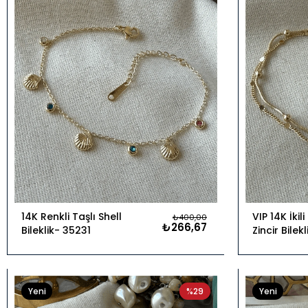
14K Renkli Taşlı Shell
VIP 14K İkil
₺400,00
₺266,67
Bileklik
35231
Zincir Bilekl
Yeni
%29
Yeni