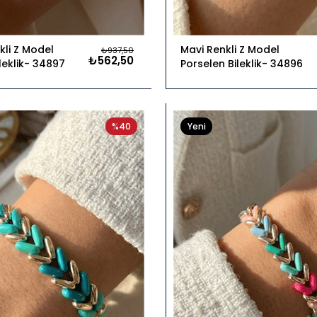
li Z Model
Mavi Renkli Z Model
₺937,50
₺562,50
leklik
34897
Porselen Bileklik
34896
%40
Yeni
Ürün