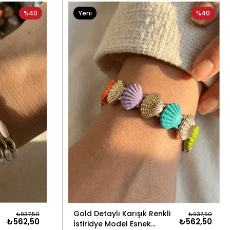
%40
Yeni
%40
Ürün
Gold Detaylı Karışık Renkli
₺937,50
₺937,50
₺562,50
₺562,50
İstiridye Model Esnek