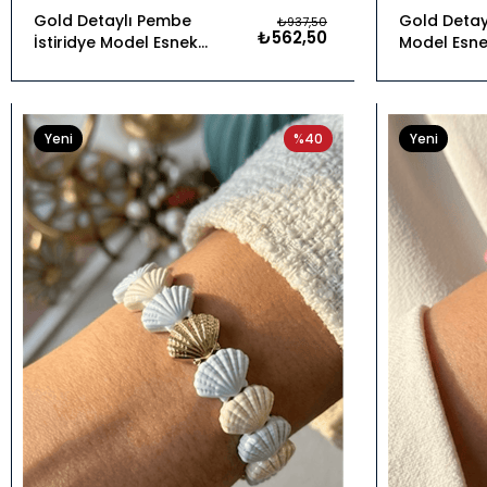
Gold Detaylı Pembe
Gold Detayl
₺937,50
₺562,50
İstiridye Model Esnek
Model Esnek
Bileklik
34902
Yeni
%40
Yeni
Ürün
Ürün