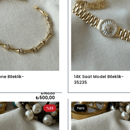
ne Bileklik
14K Saat Model Bileklik
35235
₺750,00
₺500,00
%33
Yeni
Ürün