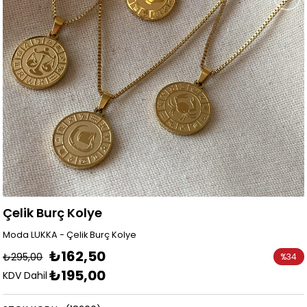
Çelik Burç Kolye
Moda LUKKA - Çelik Burç Kolye
₺162,50
₺295,00
%
34
₺195,00
İndirim
KDV Dahil