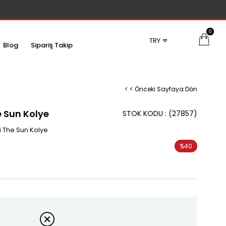
0
TRY
Blog
Sipariş Takip
< < Önceki Sayfaya Dön
he Sun Kolye
STOK KODU
(27857)
li The Sun Kolye
%
40
İndirim