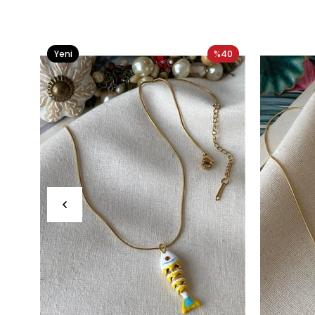
Yeni
%40
Ürün