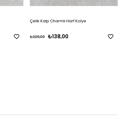
Çelik Kalp Charmlı Harf Kolye
Çelik
₺138,00
₺229,00
₺229,