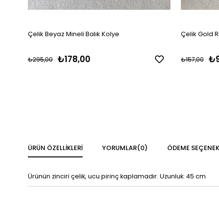
Çelik Beyaz Mineli Balık Kolye
Çelik Gold R
₺178,00
₺9
₺295,00
₺157,00
ÜRÜN ÖZELLIKLERI
YORUMLAR
(0)
ÖDEME SEÇENEK
Ürünün zinciri çelik, ucu pirinç kaplamadır. Uzunluk: 45 cm