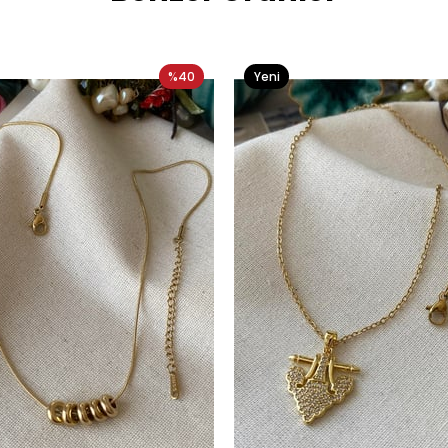
%40
Yeni
Ürün