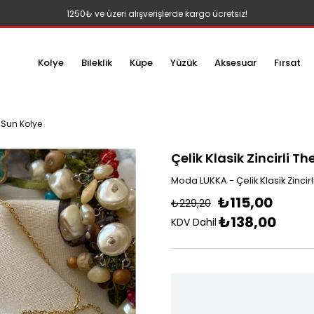
1250₺ ve üzeri alışverişlerde kargo ücretsiz!
Kolye
Bileklik
Küpe
Yüzük
Aksesuar
Fırsat
e Sun Kolye
Çelik Klasik Zincirli T
Moda LUKKA - Çelik Klasik Zincir
₺115,00
₺229,20
₺138,00
KDV Dahil