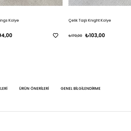
ings Kolye
Çelik Taşlı Knight Kolye
4,00
₺103,00
₺170,00
LERI
ÜRÜN ÖNERILERI
GENEL BILGILENDIRME