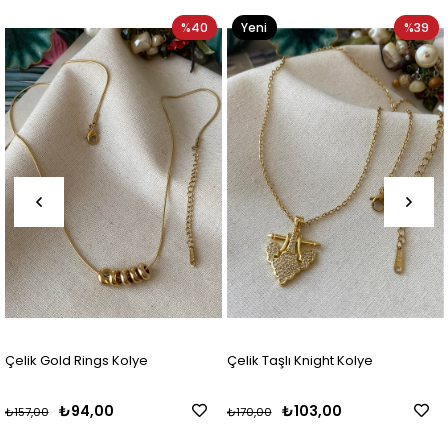
%40
Yeni
%39
Yeni
Ürün
Ürün
 Kolye
Çelik Taşlı Knight Kolye
Çelik Kalp Charml
0
₺103,00
₺138,0
₺170,00
₺229,00