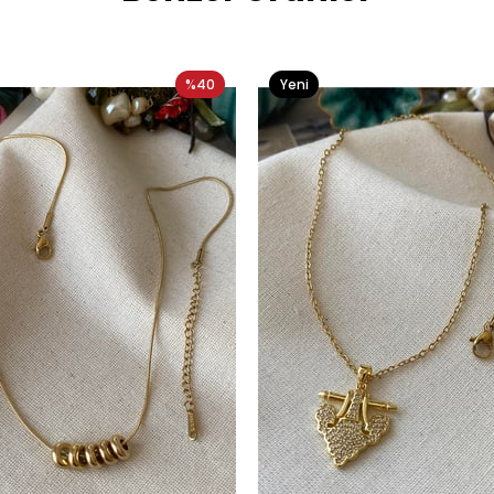
%40
Yeni
Ürün