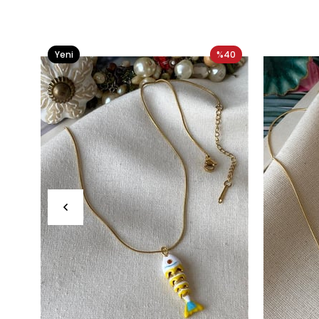
Yeni
%40
Ürün