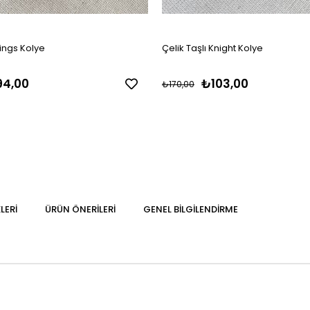
ings Kolye
Çelik Taşlı Knight Kolye
4,00
₺103,00
₺170,00
LERI
ÜRÜN ÖNERILERI
GENEL BILGILENDIRME