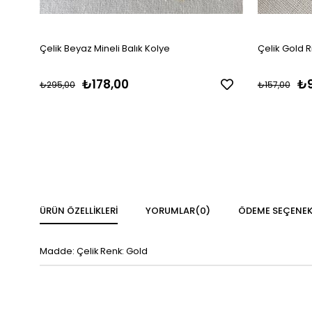
Çelik Beyaz Mineli Balık Kolye
Çelik Gold R
₺178,00
₺9
₺295,00
₺157,00
ÜRÜN ÖZELLIKLERI
YORUMLAR
(0)
ÖDEME SEÇENEK
Madde: Çelik Renk: Gold