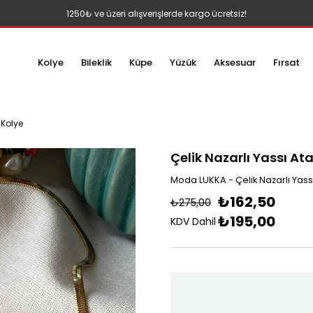
1250₺ ve üzeri alışverişlerde kargo ücretsiz!
Kolye
Bileklik
Küpe
Yüzük
Aksesuar
Fırsat
 Kolye
Çelik Nazarlı Yassı At
Moda LUKKA - Çelik Nazarlı Yass
₺162,50
₺275,00
₺195,00
KDV Dahil