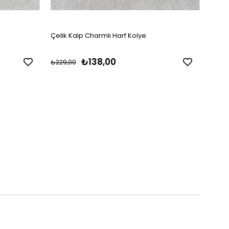
Çelik Kalp Charmlı Harf Kolye
Çelik
₺138,00
₺229,00
₺229,