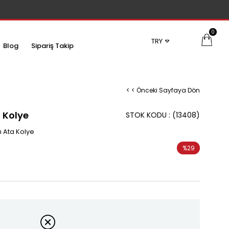
0
TRY
Blog
Sipariş Takip
< < Önceki Sayfaya Dön
a Kolye
STOK KODU
(13408)
ı Ata Kolye
%
29
İndirim