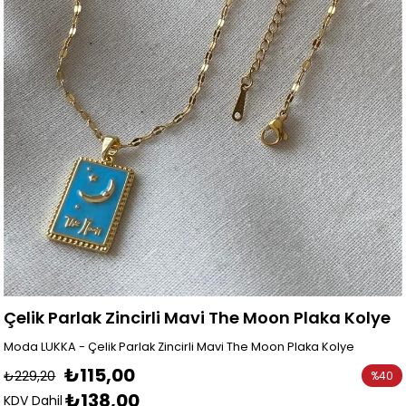
Çelik Parlak Zincirli Mavi The Moon Plaka Kolye
Moda LUKKA - Çelik Parlak Zincirli Mavi The Moon Plaka Kolye
₺115,00
₺229,20
%
40
₺138,00
İndirim
KDV Dahil