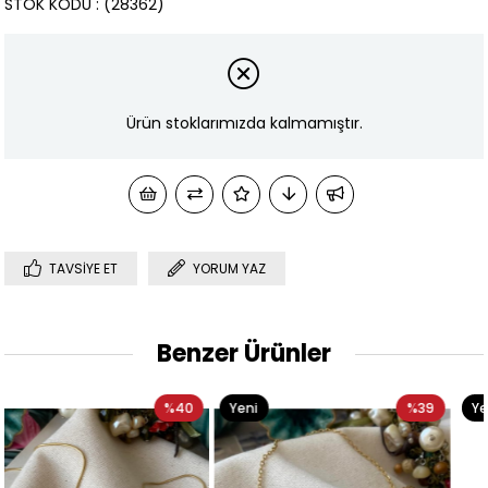
STOK KODU
(28362)
Ürün stoklarımızda kalmamıştır.
TAVSIYE ET
YORUM YAZ
Benzer Ürünler
40
Yeni
%39
Yeni
%
Ürün
Ürün