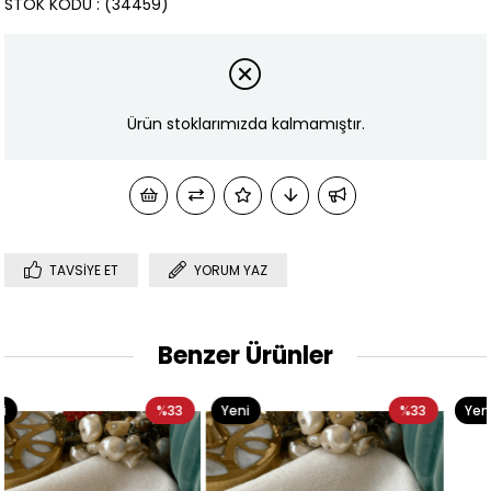
STOK KODU
(34459)
Ürün stoklarımızda kalmamıştır.
TAVSIYE ET
YORUM YAZ
Benzer Ürünler
3
Yeni
%33
Yeni
%3
Ürün
Ürün