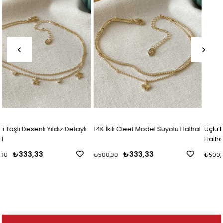
ylı
14K İkili Cleef Model Suyolu Halhal
Üçlü Renkli Taşlı Dorikalı Zincir
Halhal
₺333,33
₺333,33
₺500,00
₺500,00