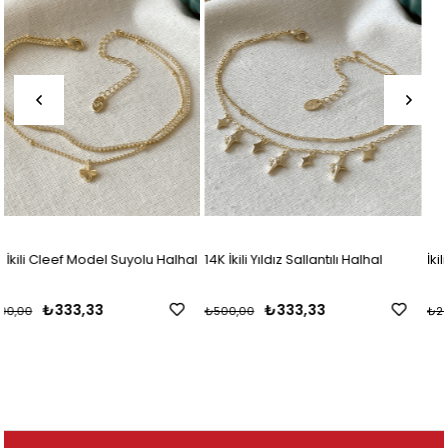
alhal
14K İkili Yıldız Sallantılı Halhal
İkili Şeffaf Taşlı Halhal
₺333,33
₺133,33
₺500,00
₺200,00