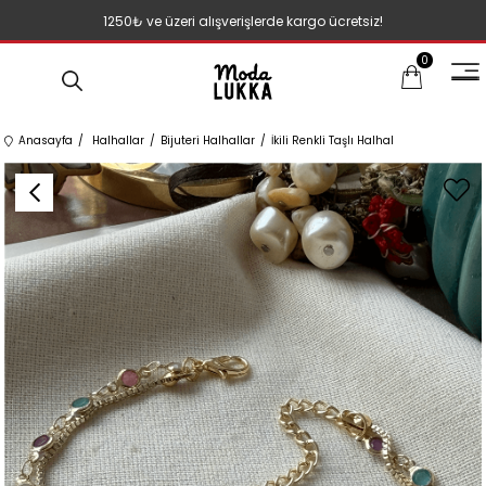
1250₺ ve üzeri alışverişlerde kargo ücretsiz!
0
Anasayfa
Halhallar
Bijuteri Halhallar
İkili Renkli Taşlı Halhal