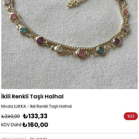
İkili Renkli Taşlı Halhal
Moda LUKKA - İkili Renkli Taşlı Halhal
₺133,33
₺240,00
%
33
₺160,00
İndirim
KDV Dahil