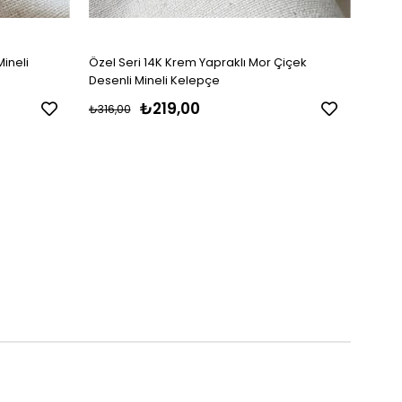
Mineli
Özel Seri 14K Krem Yapraklı Mor Çiçek
Özel 
Desenli Mineli Kelepçe
Desen
₺219,00
₺316,00
₺316,