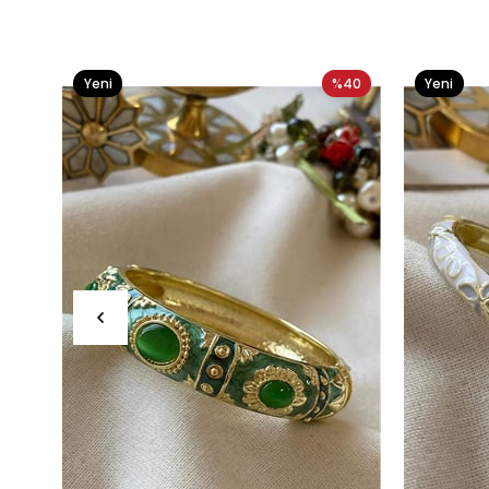
Yeni
%40
Yeni
Ürün
Ürün