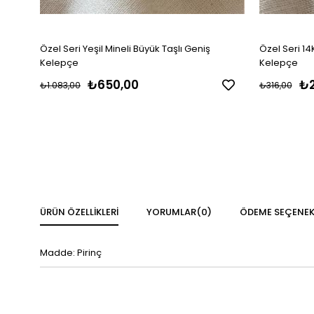
Özel Seri Yeşil Mineli Büyük Taşlı Geniş
Özel Seri 14
Kelepçe
Kelepçe
₺650,00
₺2
₺1.083,00
₺316,00
ÜRÜN ÖZELLIKLERI
YORUMLAR
(0)
ÖDEME SEÇENEK
Madde: Pirinç