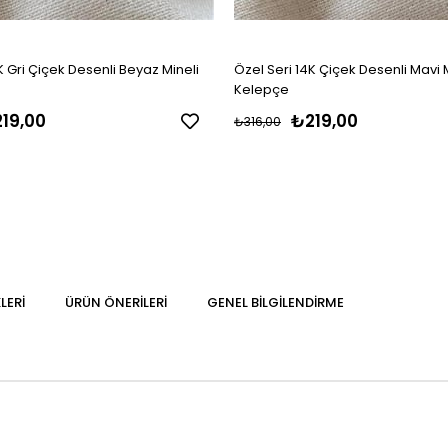
K Gri Çiçek Desenli Beyaz Mineli
Özel Seri 14K Çiçek Desenli Mavi 
Kelepçe
19,00
₺219,00
₺316,00
LERI
ÜRÜN ÖNERILERI
GENEL BILGILENDIRME