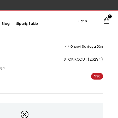
0
TRY
Blog
Sipariş Takip
< < Önceki Sayfaya Dön
STOK KODU
(26294)
pçe
%
30
İndirim