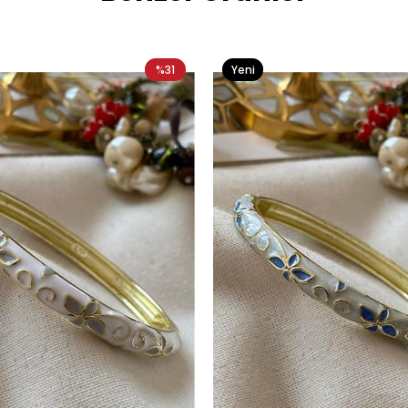
%31
Yeni
Ürün