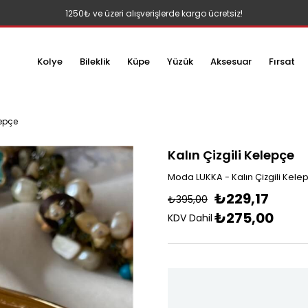
1250₺ ve üzeri alışverişlerde kargo ücretsiz!
Kolye
Bileklik
Küpe
Yüzük
Aksesuar
Fırsat
lepçe
Kalın Çizgili Kelepçe
Moda LUKKA - Kalın Çizgili Kele
₺229,17
₺395,00
₺275,00
KDV Dahil