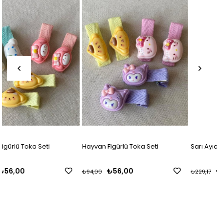
Hayvan Figürlü Toka Seti
Sarı Ayıcıklı Toka Seti
₺56,00
₺162,50
₺94,00
₺229,17