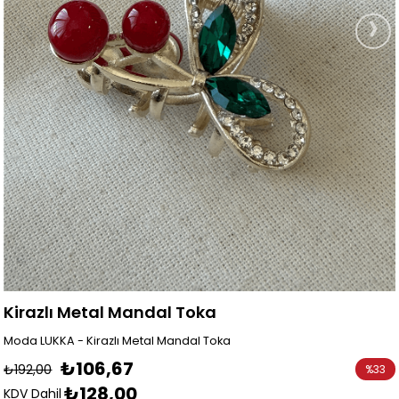
›
Kirazlı Metal Mandal Toka
Moda LUKKA - Kirazlı Metal Mandal Toka
₺106,67
₺192,00
%
33
₺128,00
İndirim
KDV Dahil