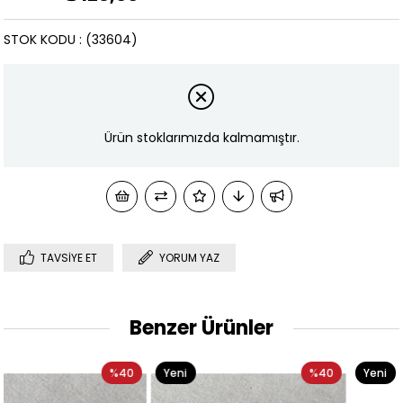
STOK KODU
(33604)
Ürün stoklarımızda kalmamıştır.
TAVSIYE ET
YORUM YAZ
Benzer Ürünler
0
Yeni
%40
Yeni
%29
Ürün
Ürün