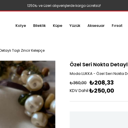
1250₺ ve üzeri alışverişlerde kargo ücretsiz!
Kolye
Bileklik
Küpe
Yüzük
Aksesuar
Fırsat
Detaylı Taşlı Zincir Kelepçe
Özel Seri Nokta Detaylı
Moda LUKKA - Özel Seri Nokta De
₺208,33
₺360,00
₺250,00
KDV Dahil