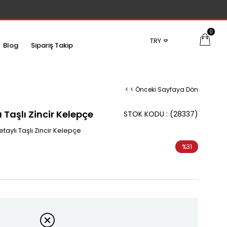
0
TRY
Blog
Sipariş Takip
< < Önceki Sayfaya Dön
 Taşlı Zincir Kelepçe
STOK KODU
(28337)
taylı Taşlı Zincir Kelepçe
%
31
İndirim