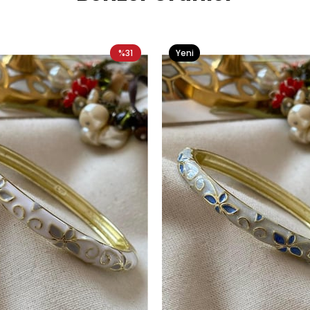
%31
Yeni
Ürün