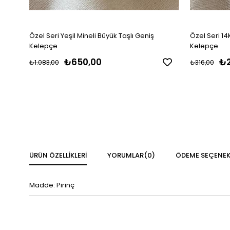
Özel Seri Yeşil Mineli Büyük Taşlı Geniş
Özel Seri 14
Kelepçe
Kelepçe
₺650,00
₺2
₺1.083,00
₺316,00
ÜRÜN ÖZELLIKLERI
YORUMLAR
(0)
ÖDEME SEÇENEK
Madde: Pirinç