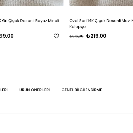
K Gri Çiçek Desenli Beyaz Mineli
Özel Seri 14K Çiçek Desenli Mavi 
Kelepçe
19,00
₺219,00
₺316,00
LERI
ÜRÜN ÖNERILERI
GENEL BILGILENDIRME