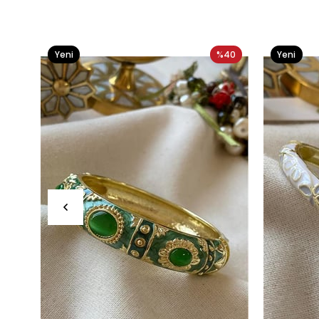
Yeni
%40
Yeni
Ürün
Ürün