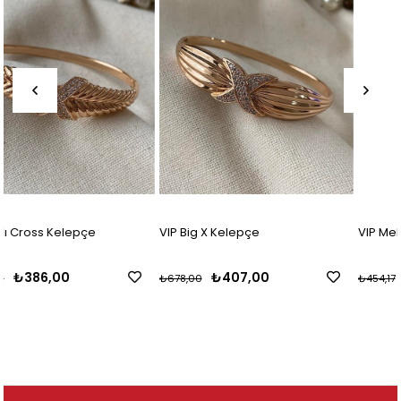
VIP Big X Kelepçe
VIP Mekik Kelepçe
₺407,00
₺354,17
₺678,00
₺454,17