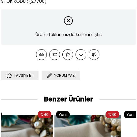
STOK KODU
(27706)
Ürün stoklarımızda kalmamıştır.
TAVSIYE ET
YORUM YAZ
Benzer Ürünler
40
Yeni
%40
Yeni
%2
Ürün
Ürün