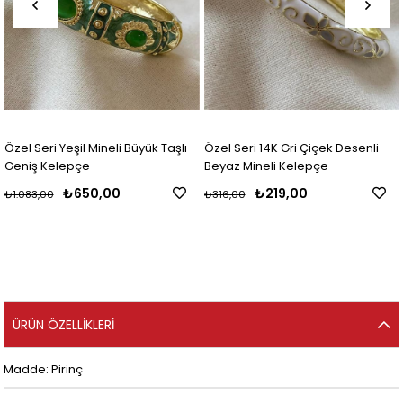
Özel Seri Yeşil Mineli Büyük Taşlı
Özel Seri 14K Gri Çiçek Desenli
Geniş Kelepçe
Beyaz Mineli Kelepçe
₺650,00
₺219,00
₺1.083,00
₺316,00
ÜRÜN ÖZELLIKLERI
Madde: Pirinç