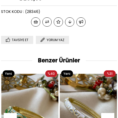
STOK KODU
(28346)
TAVSIYE ET
YORUM YAZ
Benzer Ürünler
Yeni
%40
Yeni
%31
Ürün
Ürün