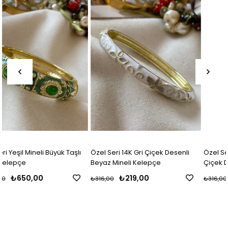
lı
Özel Seri 14K Gri Çiçek Desenli
Özel Seri 14K Krem Yapraklı Mo
Beyaz Mineli Kelepçe
Çiçek Desenli Mineli Kelepçe
₺219,00
₺219,00
₺316,00
₺316,00