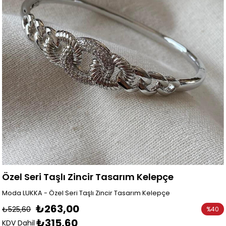
Özel Seri Taşlı Zincir Tasarım Kelepçe
Moda LUKKA - Özel Seri Taşlı Zincir Tasarım Kelepçe
₺263,00
₺525,60
%
40
₺315,60
İndirim
KDV Dahil