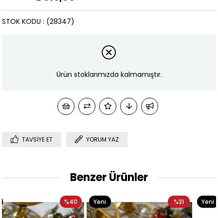
STOK KODU
(28347)
Ürün stoklarımızda kalmamıştır.
TAVSIYE ET
YORUM YAZ
Benzer Ürünler
0
Yeni
%31
Yeni
%3
Ürün
Ürün