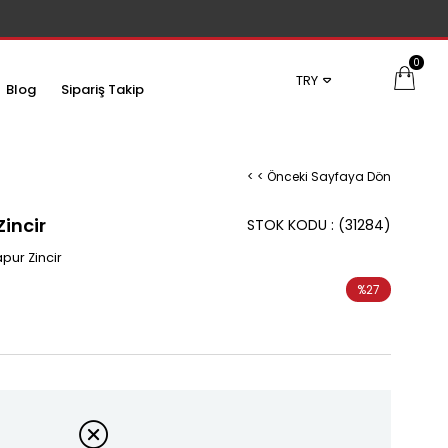
0
TRY
Blog
Sipariş Takip
< < Önceki Sayfaya Dön
Zincir
STOK KODU
(31284)
pur Zincir
%
27
İndirim