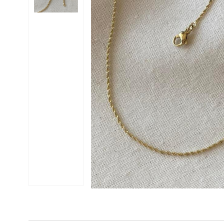
Çelik Halhal
VIP
Nomi Charmlar
VIP Şahmeranlar
Kol
Yüzükler
Bijuteri Halhal
Saati
Çanta
VIP Halhal
Serçe
Tarak
Parmak
Yüzükleri
Yelpaze
Anahtarlık
Çanta
Charmı
Broş
Eldiven