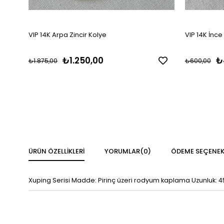
VIP 14K Arpa Zincir Kolye
VIP 14K İnce
₺1.250,00
₺
₺1.875,00
₺600,00
ÜRÜN ÖZELLIKLERI
YORUMLAR
(0)
ÖDEME SEÇENEK
Xuping Serisi Madde: Pirinç üzeri rodyum kaplama Uzunluk: 