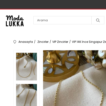
Anasayfa
Zincirler
VIP Zincirler
VIP 14K İnce Singapur Zi
Kolyeler
Bileklikler
Küpeler
Çelik
Çocuk
Yüzükler
Aksesuarları
Çelik Kolyeler
Çelik Bileklikler
Çelik Küpeler
Toka
Kolye
Bilezikler
Kıkırdak
VIP Kolyeler
VIP Bileklikler
VIP Küpeler
Uçları
VIP
Toka
Çelik Bilezikler
Taç
Bijuteri Kolyeler
14K VIP Bileklikler
14K VIP Küpeler
Yüzükler
Kelepçeler
Piercing
Bilezik Charmları
Bileklik
14K VIP Kolyeler
Charm Bileklikler
Bijuteri Küpeler
Zincirler
Taç
Çelik Kelepçe
Kolye
Bijuteri
Harf Kolyeler
Bijuteri Bileklikler
Üçlü Küpeler
Çelik Zincirler
Şahmeranlar
VIP Kelepçe
Yüzükler
Yüzük
Bandana
Suyolu Kolyeler
Pazu Bilekliği
Çoklu Küpeler
VIP Zincirler
Çelik Şahmeranlar
Bijuteri Kelepçeler
Halhallar
Setler
Suyolu Bileklikler
Vintage Küpeler
Bijuteri Zincirler
Bijuteri Şahmeranlar
14K
14K VIP Kelepçeler
Şapka