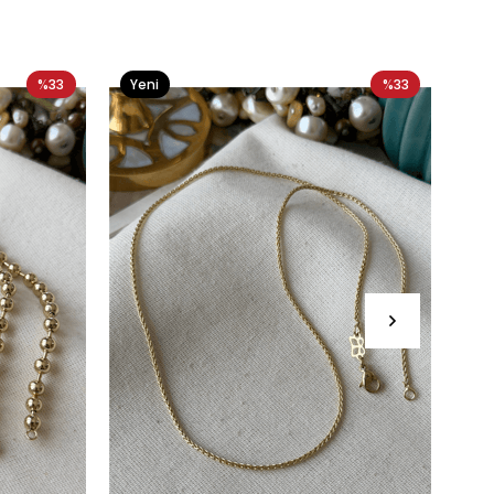
%33
Yeni
%33
Ye
Ürün
Ür