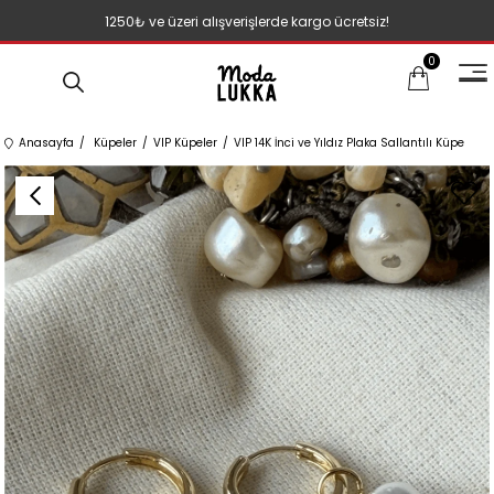
1250₺ ve üzeri alışverişlerde kargo ücretsiz!
0
Anasayfa
Küpeler
VIP Küpeler
VIP 14K İnci ve Yıldız Plaka Sallantılı Küpe