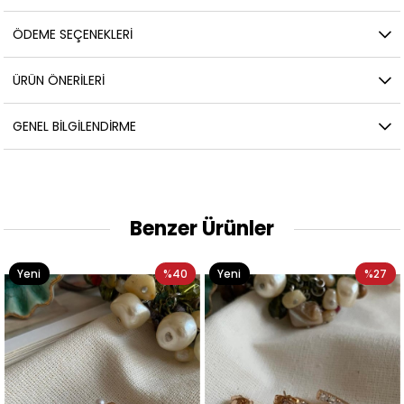
ÖDEME SEÇENEKLERI
ÜRÜN ÖNERILERI
GENEL BILGILENDIRME
Benzer Ürünler
Yeni
%40
Yeni
%27
Ürün
Ürün