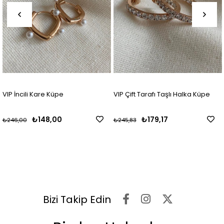
VIP İncili Kare Küpe
VIP Çift Tarafı Taşlı Halka Küpe
₺148,00
₺179,17
₺246,00
₺245,83
Bizi Takip Edin