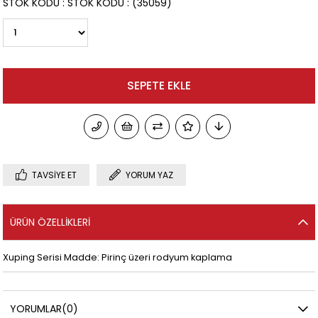
STOK KODU
STOK KODU
(35059)
TAVSIYE ET
YORUM YAZ
ÜRÜN ÖZELLIKLERI
Xuping Serisi Madde: Pirinç üzeri rodyum kaplama
YORUMLAR
(0)