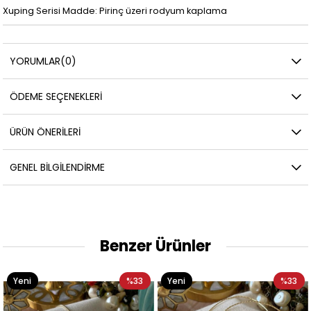
Xuping Serisi Madde: Pirinç üzeri rodyum kaplama
YORUMLAR
(0)
ÖDEME SEÇENEKLERI
ÜRÜN ÖNERILERI
GENEL BILGILENDIRME
Benzer Ürünler
Yeni
%33
Yeni
%33
Ürün
Ürün