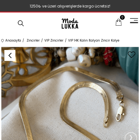
1250₺ ve üzeri alışverişlerde kargo ücretsiz!
0
Anasayfa
Zincirler
VIP Zincirler
VIP 14K Kalın İtalyan Zincir Kolye
›