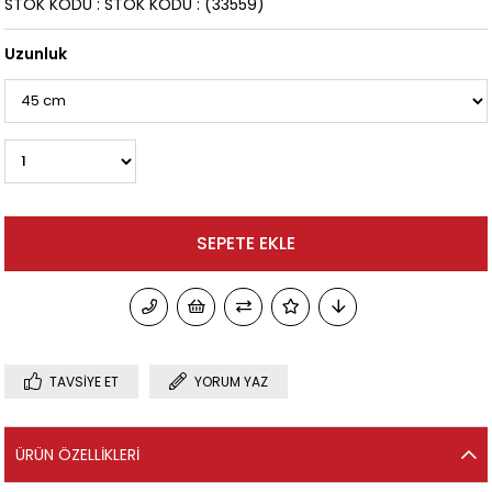
STOK KODU
STOK KODU
(33559)
Uzunluk
TAVSIYE ET
YORUM YAZ
ÜRÜN ÖZELLIKLERI