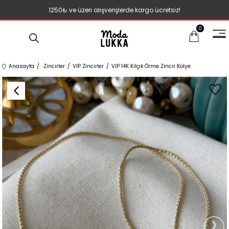
1250₺ ve üzeri alışverişlerde kargo ücretsiz!
0
Anasayfa
Zincirler
VIP Zincirler
VIP 14K Kılçık Örme Zincir Kolye
›