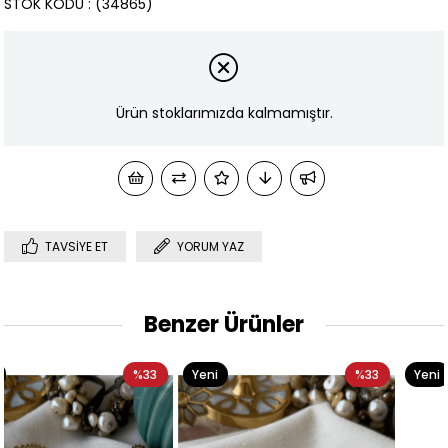
STOK KODU
(34865)
Ürün stoklarımızda kalmamıştır.
TAVSIYE ET
YORUM YAZ
Benzer Ürünler
Yeni
%33
Yeni
%33
Ürün
Ürün