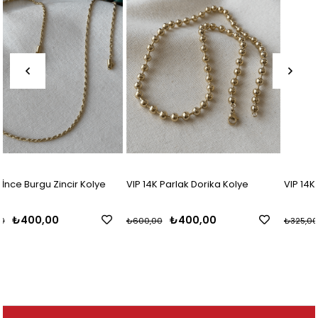
VIP 14K Parlak Dorika Kolye
VIP 14K Kılçık Örme Zincir Kolye
₺400,00
₺216,67
₺600,00
₺325,00