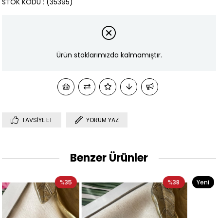
STOK KODU
(35395)
Ürün stoklarımızda kalmamıştır.
TAVSIYE ET
YORUM YAZ
Benzer Ürünler
%38
Yeni
%33
Ürün