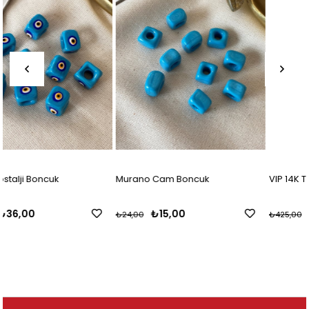
Murano Cam Boncuk
VIP 14K Taşlı Kelebek Kolye Ucu
₺15,00
₺283,33
₺24,00
₺425,00