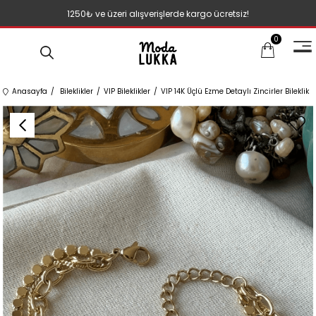
1250₺ ve üzeri alışverişlerde kargo ücretsiz!
0
Anasayfa
Bileklikler
VIP Bileklikler
VIP 14K Üçlü Ezme Detaylı Zincirler Bileklik