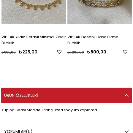
 Detaylı Minimal Zincir
VIP 14K Desenli Hasır Örme
VIP 14K Taşlı K
Bileklik
5,00
₺800,00
₺25
₺1.200,00
₺425,00
ÜRÜN ÖZELLIKLERI
Xuping Serisi Madde: Pirinç üzeri rodyum kaplama
YORUMLAR
(0)