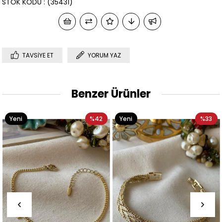
STOK KODU
(35431)
TAVSIYE ET
YORUM YAZ
Benzer Ürünler
%42
Yeni
%33
Yeni
Ürün
Ürün