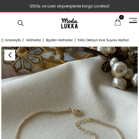
1250₺ ve üzeri alışverişlerde kargo ücretsiz!
0
Anasayfa
Halhallar
Bijuteri Halhallar
Yıldız Detaylı İnce Suyolu Halhal