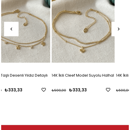
ylı
14K İkili Cleef Model Suyolu Halhal
14K İkili Mini Taşlı Dorikalı Halhal
₺333,33
₺333,33
₺500,00
₺500,00