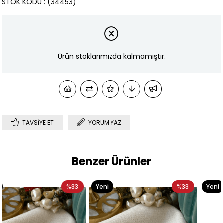
STOK KODU
(34453)
Ürün stoklarımızda kalmamıştır.
TAVSIYE ET
YORUM YAZ
Benzer Ürünler
3
Yeni
%33
Yeni
%3
Ürün
Ürün