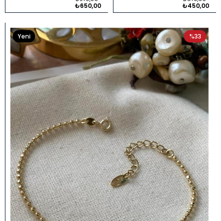
₺650,00
₺450,00
Yeni
%33
Ürün