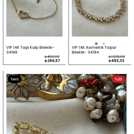
VIP 14K Taşlı Kalp Bileklik
VIP 14K Asimetrik Taşlar
34199
Bileklik
34194
₺400,00
₺1.025,00
₺266,67
₺683,33
Yeni
%33
Ürün