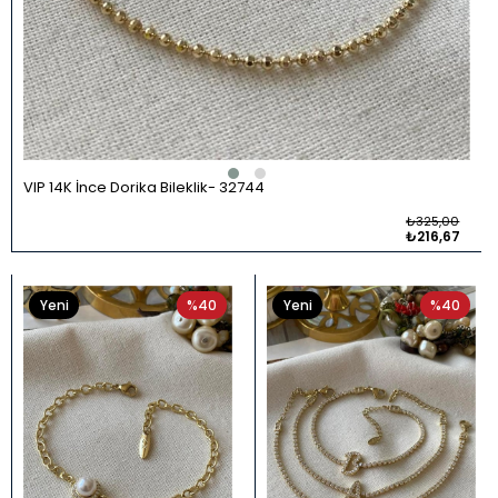
VIP 14K İnce Dorika Bileklik
32744
₺325,00
₺216,67
Yeni
%40
Yeni
%40
Ürün
Ürün