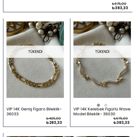
₺575,00
₺383,33
TÜKENDI
TÜKENDI
VIP 14K Geniş Figaro Bileklik
VIP 14K Kelebek Figürlü Wave
36033
Model Bileklik
36030
₺425,00
₺575,00
₺283,33
₺383,33