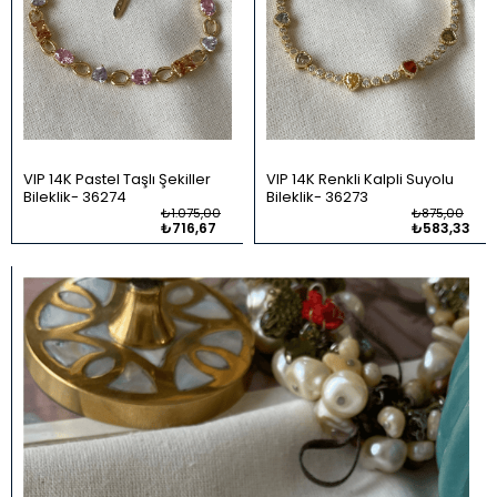
VIP 14K Pastel Taşlı Şekiller
VIP 14K Renkli Kalpli Suyolu
Bileklik
36274
Bileklik
36273
₺1.075,00
₺875,00
₺716,67
₺583,33