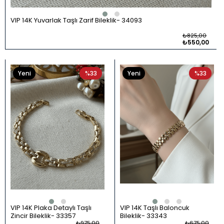
VIP 14K Yuvarlak Taşlı Zarif Bileklik
34093
₺825,00
₺550,00
Yeni
%33
Yeni
%33
Ürün
Ürün
VIP 14K Plaka Detaylı Taşlı
VIP 14K Taşlı Baloncuk
Zincir Bileklik
33357
Bileklik
33343
₺975,00
₺675,00