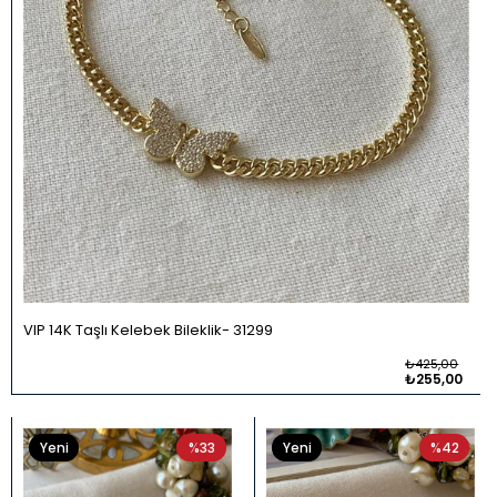
VIP 14K Taşlı Kelebek Bileklik
31299
₺425,00
₺255,00
Yeni
%33
Yeni
%42
Ürün
Ürün