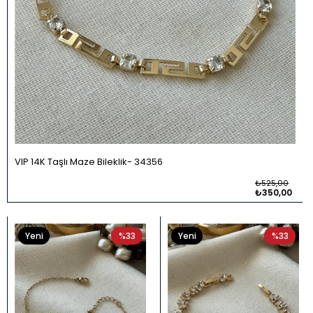
VIP 14K Taşlı Maze Bileklik
34356
₺525,00
₺350,00
Yeni
%33
Yeni
%33
Ürün
Ürün