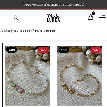
1250₺ ve üzeri alışverişlerde kargo ücretsiz!
0
Anasayfa
Bileklikler
14K VIP Bileklikler
Yeni
%33
Yeni
%33
Ürün
Ürün