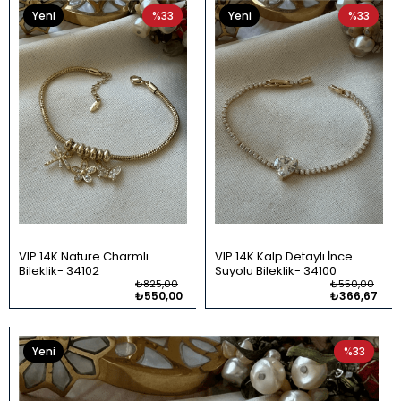
Yeni
%33
Yeni
%33
Ürün
Ürün
VIP 14K Nature Charmlı
VIP 14K Kalp Detaylı İnce
Bileklik
34102
Suyolu Bileklik
34100
₺825,00
₺550,00
₺550,00
₺366,67
Yeni
%33
Ürün