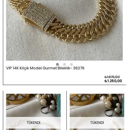
VIP 14K Kılçık Model Gurmet Bileklik
36276
₺1.875,00
₺1.250,00
TÜKENDI
TÜKENDI