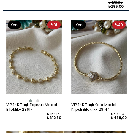
₺480,00
₺295,00
Yeni
%31
Yeni
%40
Ürün
Ürün
VIP 14K Taşlı Topçuk Model
VIP 14K Taşlı Kalp Model
Bileklik
28617
Klipsli Bileklik
28144
₺454,17
₺813,00
₺312,50
₺488,00