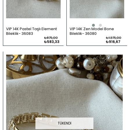
VIP 14K Pastel Taşlı Element
VIP 14K Zen Model Bone
Bileklik
36083
Bileklik
36080
₺875,00
₺1.375,00
₺583,33
₺916,67
TÜKENDI