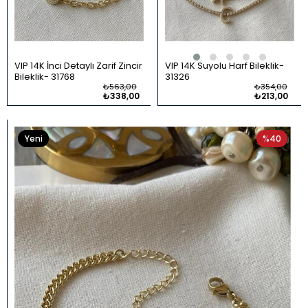
VIP 14K İnci Detaylı Zarif Zincir
VIP 14K Suyolu Harf Bileklik
Bileklik
31768
31326
₺563,00
₺354,00
₺338,00
₺213,00
Yeni
%40
Ürün