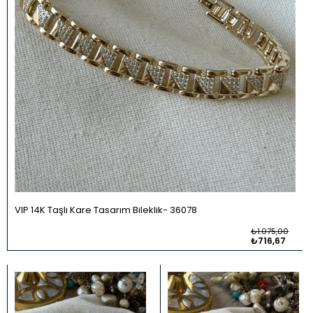
VIP 14K Taşlı Kare Tasarım Bileklik
36078
₺1.075,00
₺716,67