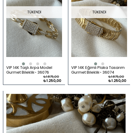
TÜKENDI
TÜKENDI
VIP 14K Taşlı Arpa Model
VIP 14K Eğimli Plaka Tasarım
Gurmet Bileklik
36076
Gurmet Bileklik
36074
₺1.875,00
₺1.875,00
₺1.250,00
₺1.250,00