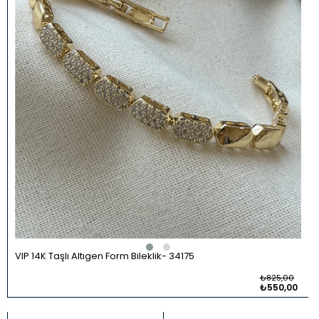
VIP 14K Taşlı Altıgen Form Bileklik
34175
₺825,00
₺550,00