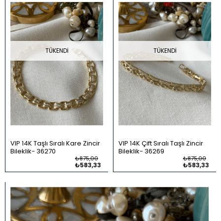
TÜKENDI
TÜKENDI
VIP 14K Taşlı Sıralı Kare Zincir
VIP 14K Çift Sıralı Taşlı Zincir
Bileklik
36270
Bileklik
36269
₺875,00
₺875,00
₺583,33
₺583,33