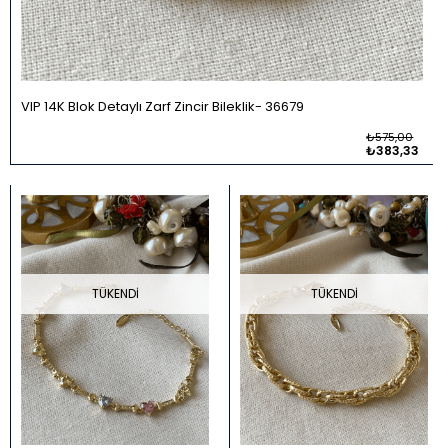
VIP 14K Blok Detaylı Zarf Zincir Bileklik
36679
₺575,00
₺383,33
TÜKENDI
TÜKENDI