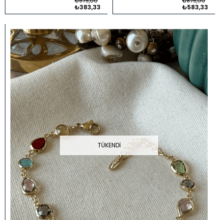
₺575,00
₺875,00
₺383,33
₺583,33
TÜKENDI