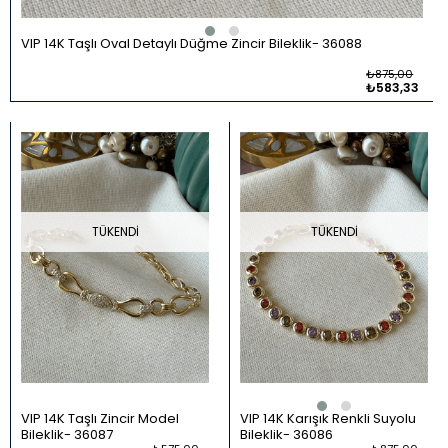
VIP 14K Taşlı Oval Detaylı Düğme Zincir Bileklik
36088
₺875,00
₺583,33
TÜKENDI
TÜKENDI
VIP 14K Taşlı Zincir Model
VIP 14K Karışık Renkli Suyolu
Bileklik
36087
Bileklik
36086