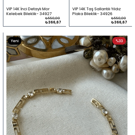
VIP 14K İnci Detaylı Mor
VIP 14K Taş Sallantılı Yıldız
Kelebek Bileklik
34927
Plaka Bileklik
34926
₺550,00
₺550,00
₺366,67
₺366,67
Yeni
%33
Ürün