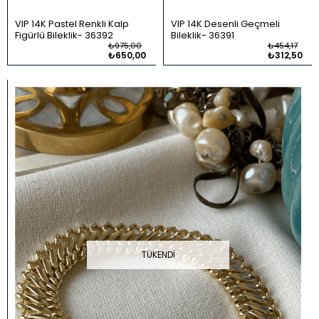
VIP 14K Pastel Renkli Kalp
VIP 14K Desenli Geçmeli
Figürlü Bileklik
36392
Bileklik
36391
₺975,00
₺454,17
₺650,00
₺312,50
TÜKENDI