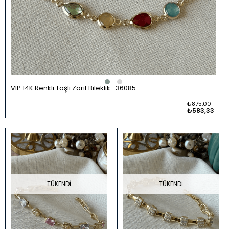
VIP 14K Renkli Taşlı Zarif Bileklik
36085
₺875,00
₺583,33
TÜKENDI
TÜKENDI