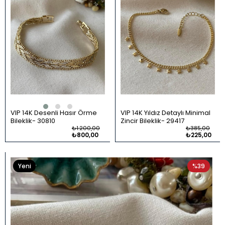
VIP 14K Desenli Hasır Örme
VIP 14K Yıldız Detaylı Minimal
Bileklik
30810
Zincir Bileklik
29417
₺1.200,00
₺385,00
₺800,00
₺225,00
Yeni
%39
Ürün