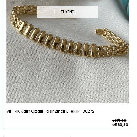
TÜKENDI
VIP 14K Kalın Çizgili Hasır Zincir Bileklik
36272
₺875,00
₺583,33