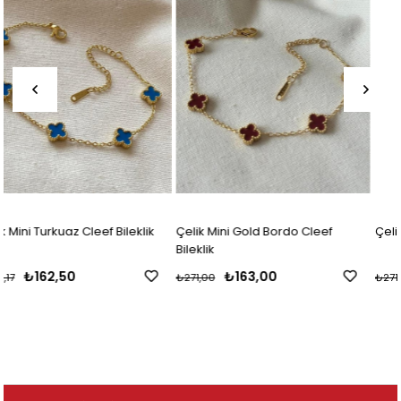
ik
Çelik Mini Gold Bordo Cleef
Çelik Mini Bordo Cleef Bileklik
Bileklik
₺163,00
₺163,00
₺271,00
₺271,00