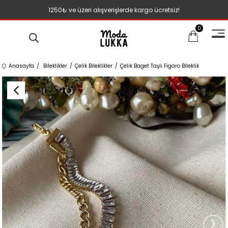
1250₺ ve üzeri alışverişlerde kargo ücretsiz!
0
Anasayfa
Bileklikler
Çelik Bileklikler
Çelik Baget Taşlı Figaro Bileklik
›