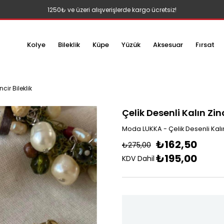
1250₺ ve üzeri alışverişlerde kargo ücretsiz!
Kolye
Bileklik
Küpe
Yüzük
Aksesuar
Fırsat
ncir Bileklik
Çelik Desenli Kalın Zinc
Moda LUKKA - Çelik Desenli Kalın 
₺162,50
₺275,00
₺195,00
KDV Dahil