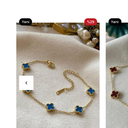
Yeni
%29
Yeni
Ürün
Ürün