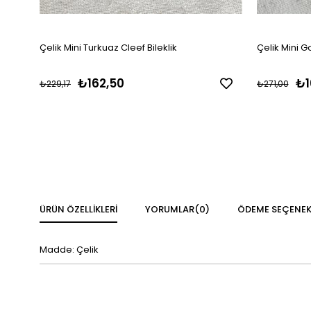
Çelik Mini Turkuaz Cleef Bileklik
Çelik Mini G
₺162,50
₺1
₺229,17
₺271,00
ÜRÜN ÖZELLIKLERI
YORUMLAR
(0)
ÖDEME SEÇENEK
Madde: Çelik