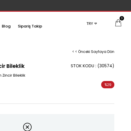
0
TRY
Blog
Sipariş Takip
< < Önceki Sayfaya Dön
ir Bileklik
STOK KODU
(30574)
Zincir Bileklik
%
29
İndirim