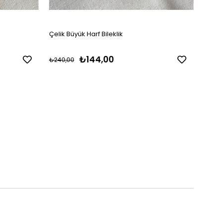
Çelik Büyük Harf Bileklik
Çelik
₺144,00
₺240,00
₺229,