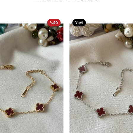
%40
Yeni
Ürün