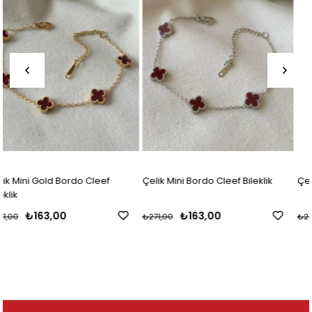
f
Çelik Mini Bordo Cleef Bileklik
Çelik Büyük Harf Bileklik
₺163,00
₺144,00
₺271,00
₺240,00