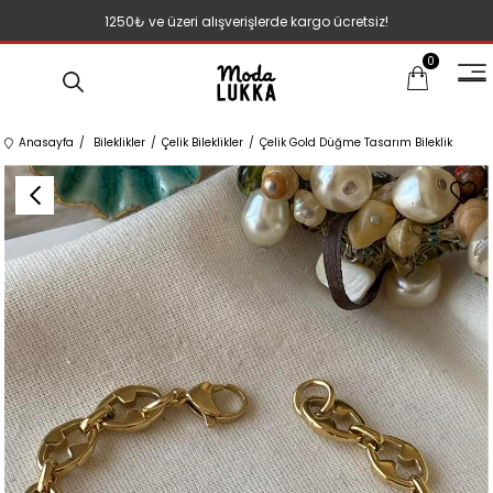
1250₺ ve üzeri alışverişlerde kargo ücretsiz!
0
Anasayfa
Bileklikler
Çelik Bileklikler
Çelik Gold Düğme Tasarım Bileklik