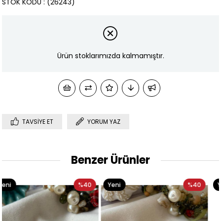
STOK KODU
(26243)
Ürün stoklarımızda kalmamıştır.
TAVSIYE ET
YORUM YAZ
Benzer Ürünler
%40
Yeni
%40
Yeni
Ürün
Ürün