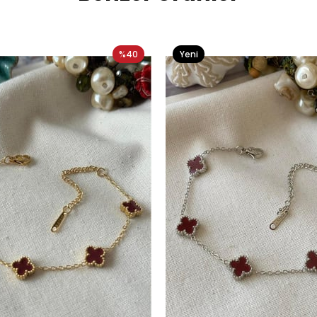
%40
Yeni
Ürün