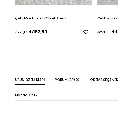
Çelik Mini Turkuaz Cleef Bileklik
Çelik Mini G
₺162,50
₺1
₺229,17
₺271,00
ÜRÜN ÖZELLIKLERI
YORUMLAR
(0)
ÖDEME SEÇENEK
Madde: Çelik