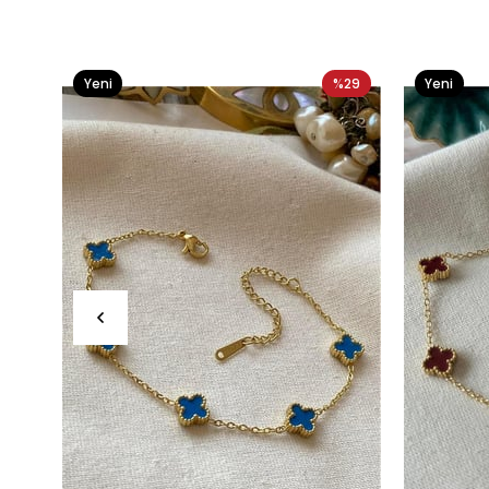
Yeni
%29
Yeni
Ürün
Ürün