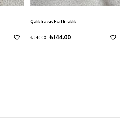
Çelik Büyük Harf Bileklik
Çelik
₺144,00
₺240,00
₺229,