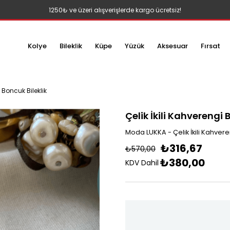
1250₺ ve üzeri alışverişlerde kargo ücretsiz!
Kolye
Bileklik
Küpe
Yüzük
Aksesuar
Fırsat
i Boncuk Bileklik
Çelik İkili Kahverengi 
Moda LUKKA - Çelik İkili Kahvere
₺316,67
₺570,00
₺380,00
KDV Dahil