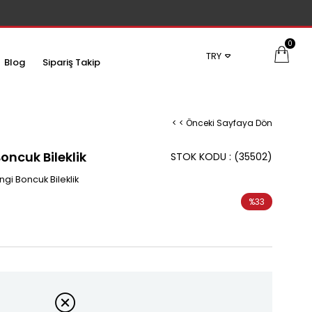
0
TRY
Blog
Sipariş Takip
< < Önceki Sayfaya Dön
Boncuk Bileklik
STOK KODU
(35502)
ngi Boncuk Bileklik
%
33
İndirim