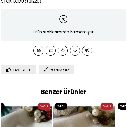
STOK KODU
(31220)
Ürün stoklarımızda kalmamıştır.
TAVSIYE ET
YORUM YAZ
Benzer Ürünler
40
Yeni
%40
Yeni
%4
Ürün
Ürün