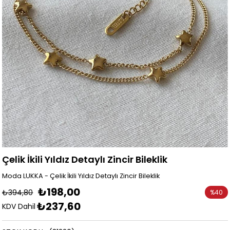
Çelik İkili Yıldız Detaylı Zincir Bileklik
Moda LUKKA - Çelik İkili Yıldız Detaylı Zincir Bileklik
₺198,00
₺394,80
%
40
₺237,60
İndirim
KDV Dahil