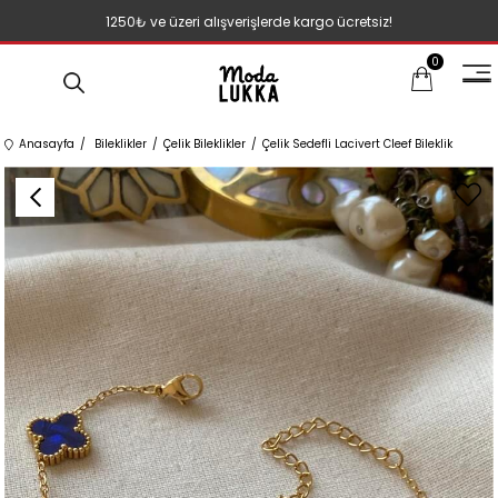
1250₺ ve üzeri alışverişlerde kargo ücretsiz!
0
Anasayfa
Bileklikler
Çelik Bileklikler
Çelik Sedefli Lacivert Cleef Bileklik