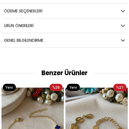
ÖDEME SEÇENEKLERI
ÜRÜN ÖNERILERI
GENEL BILGILENDIRME
Benzer Ürünler
Yeni
%29
Yeni
%27
Ürün
Ürün