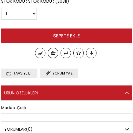
STOK KODU
STOK KODU
(30311)
TAVSIYE ET
YORUM YAZ
ÜRÜN ÖZELLIKLERI
Madde: Çelik
YORUMLAR
(0)