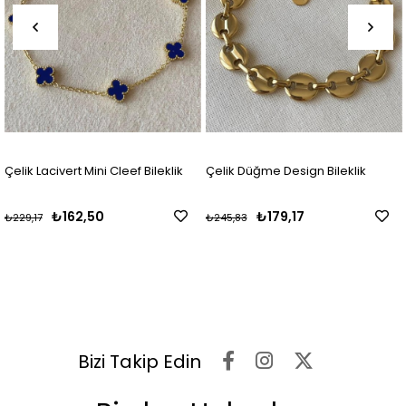
Çelik Lacivert Mini Cleef Bileklik
Çelik Düğme Design Bileklik
₺162,50
₺179,17
₺229,17
₺245,83
Bizi Takip Edin