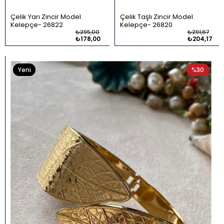
Çelik Yarı Zincir Model
Çelik Taşlı Zincir Model
Kelepçe
26822
Kelepçe
26820
₺295,00
₺291,67
₺178,00
₺204,17
Yeni
%30
Ürün