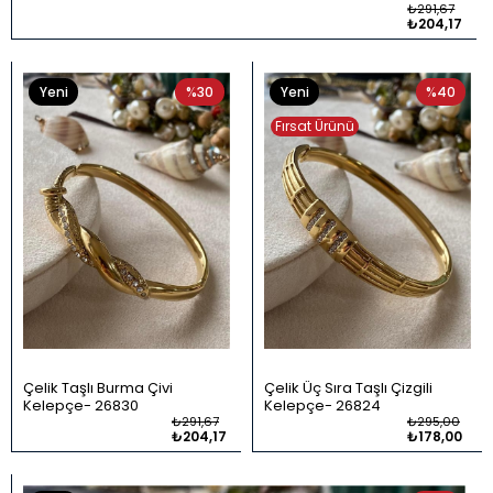
₺291,67
₺204,17
Yeni
%30
Yeni
%40
Ürün
Ürün
Fırsat Ürünü
Çelik Taşlı Burma Çivi
Çelik Üç Sıra Taşlı Çizgili
Kelepçe
26830
Kelepçe
26824
₺291,67
₺295,00
₺204,17
₺178,00