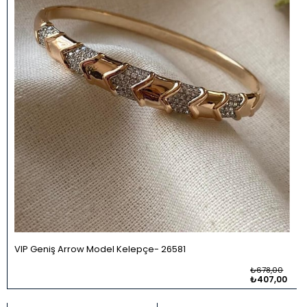
VIP Geniş Arrow Model Kelepçe
26581
₺678,00
₺407,00