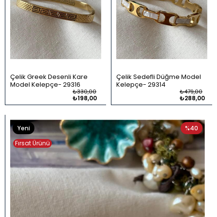
Çelik Greek Desenli Kare
Çelik Sedefli Düğme Model
Model Kelepçe
29316
Kelepçe
29314
₺330,00
₺479,00
₺198,00
₺288,00
Yeni
%40
Ürün
Fırsat Ürünü