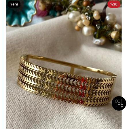
Yeni
%30
Ürün