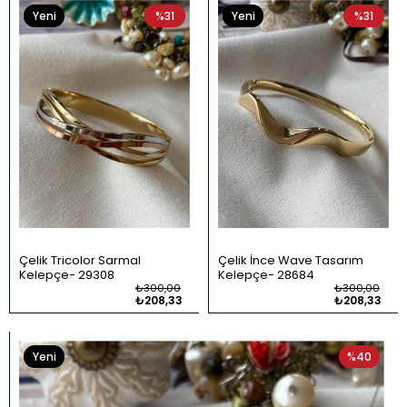
Yeni
%31
Yeni
%31
Ürün
Ürün
Çelik Tricolor Sarmal
Çelik İnce Wave Tasarım
Kelepçe
29308
Kelepçe
28684
₺300,00
₺300,00
₺208,33
₺208,33
Yeni
%40
Ürün