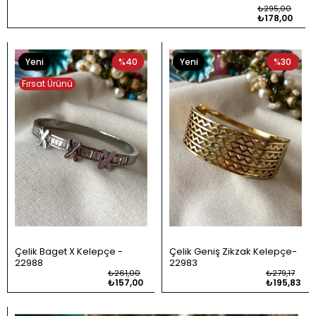
₺295,00
₺178,00
Yeni
%40
Yeni
%30
Ürün
Ürün
Fırsat Ürünü
Çelik Baget X Kelepçe
Çelik Geniş Zikzak Kelepçe
22988
22983
₺261,00
₺279,17
₺157,00
₺195,83