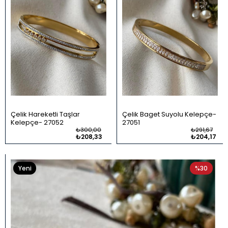
Çelik Hareketli Taşlar
Çelik Baget Suyolu Kelepçe
Kelepçe
27052
27051
₺300,00
₺291,67
₺208,33
₺204,17
Yeni
%30
Ürün