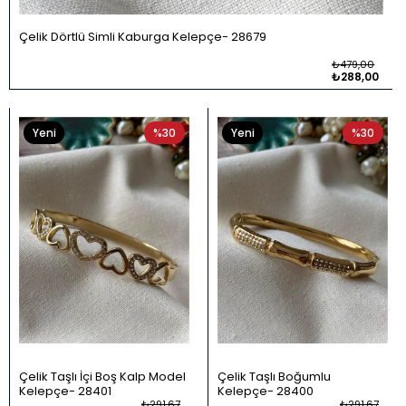
Çelik Dörtlü Simli Kaburga Kelepçe
28679
₺479,00
₺288,00
Yeni
%30
Yeni
%30
Ürün
Ürün
Çelik Taşlı İçi Boş Kalp Model
Çelik Taşlı Boğumlu
Kelepçe
28401
Kelepçe
28400
₺291,67
₺291,67