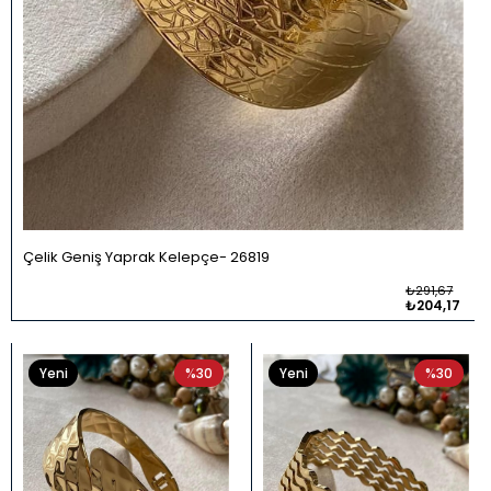
Çelik Geniş Yaprak Kelepçe
26819
₺291,67
₺204,17
Yeni
%30
Yeni
%30
Ürün
Ürün