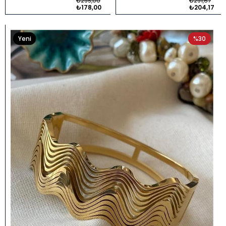
₺295,00
₺291,67
₺178,00
₺204,17
Yeni
%30
Ürün