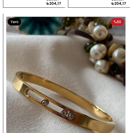
₺204,17
₺204,17
Yeni
%30
Ürün