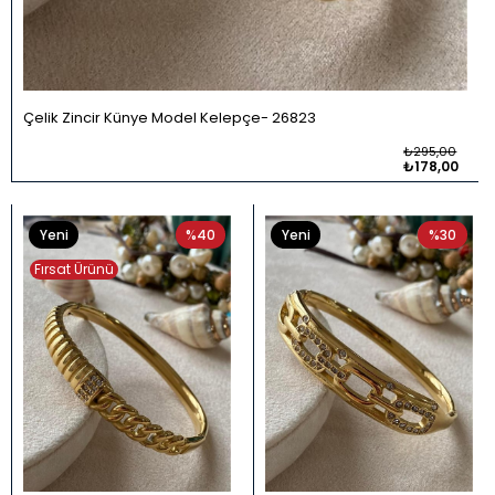
Çelik Zincir Künye Model Kelepçe
26823
₺295,00
₺178,00
Yeni
%40
Yeni
%30
Ürün
Ürün
Fırsat Ürünü