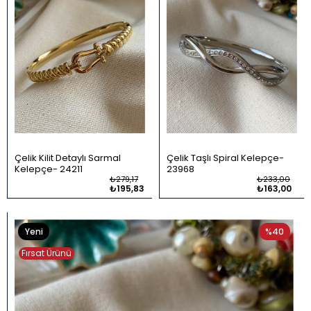
Çelik Kilit Detaylı Sarmal
Çelik Taşlı Spiral Kelepçe
Kelepçe
24211
23968
₺279,17
₺233,00
₺195,83
₺163,00
Yeni
%40
Ürün
Fırsat Ürünü