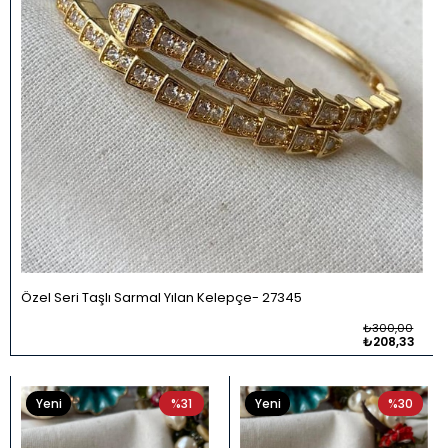
Özel Seri Taşlı Sarmal Yılan Kelepçe
27345
₺300,00
₺208,33
Yeni
%31
Yeni
%30
Ürün
Ürün