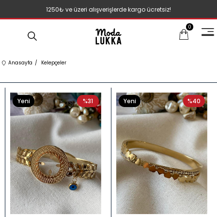
1250₺ ve üzeri alışverişlerde kargo ücretsiz!
0
Anasayfa
Kelepçeler
Yeni
%31
Yeni
%40
Ürün
Ürün