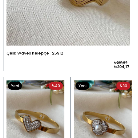
Çelik Waves Kelepçe
25912
₺291,67
₺204,17
Yeni
%40
Yeni
%30
Ürün
Ürün