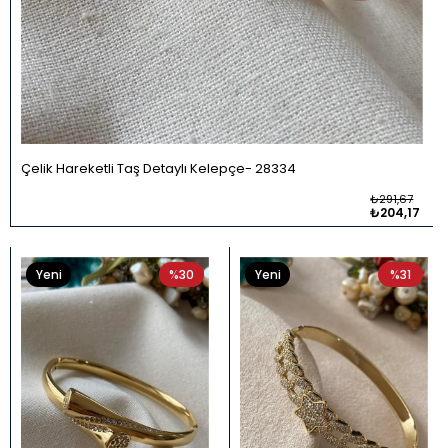
Çelik Hareketli Taş Detaylı Kelepçe
28334
₺291,67
₺204,17
Yeni
%30
Yeni
%31
Ürün
Ürün