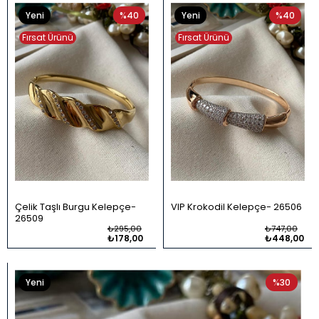
Yeni
%40
Yeni
%40
Ürün
Ürün
Fırsat Ürünü
Fırsat Ürünü
Çelik Taşlı Burgu Kelepçe
VIP Krokodil Kelepçe
26506
26509
₺295,00
₺747,00
₺178,00
₺448,00
Yeni
%30
Ürün