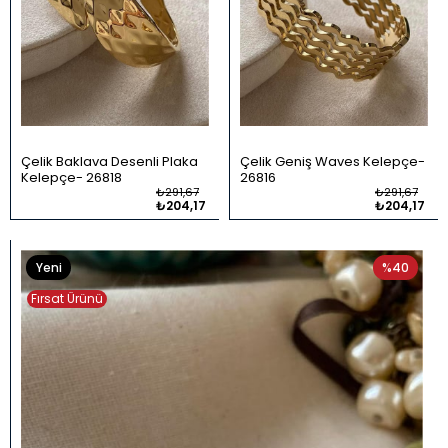
Çelik Baklava Desenli Plaka
Çelik Geniş Waves Kelepçe
Kelepçe
26818
26816
₺291,67
₺291,67
₺204,17
₺204,17
Yeni
%40
Ürün
Fırsat Ürünü