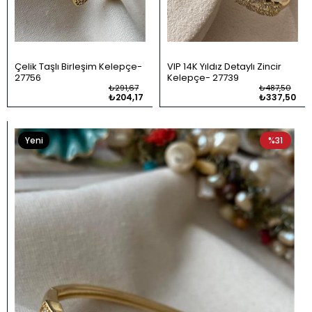
Çelik Taşlı Birleşim Kelepçe
VIP 14K Yıldız Detaylı Zincir
27756
Kelepçe
27739
₺291,67
₺487,50
₺204,17
₺337,50
Yeni
%31
Ürün