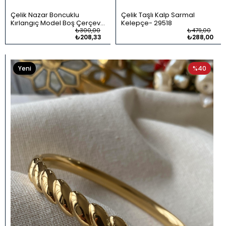
Çelik Nazar Boncuklu
Çelik Taşlı Kalp Sarmal
Kırlangıç Model Boş Çerçeve
Kelepçe
29518
Kelepçe
29631
₺300,00
₺479,00
₺208,33
₺288,00
Yeni
%40
Ürün