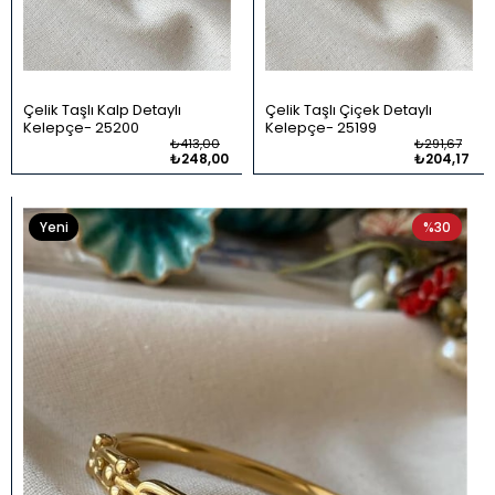
Çelik Taşlı Kalp Detaylı
Çelik Taşlı Çiçek Detaylı
Kelepçe
25200
Kelepçe
25199
₺413,00
₺291,67
₺248,00
₺204,17
Yeni
%30
Ürün