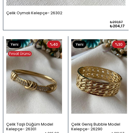
Çelik Oymalı Kelepçe
26302
₺291,67
₺204,17
Yeni
%40
Yeni
%30
Ürün
Ürün
Fırsat Ürünü
Çelik Taşlı Düğüm Model
Çelik Geniş Bubble Model
Kelepçe
26301
Kelepçe
26290