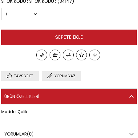
STOK KODU
STOK KODU
(34147)
TAVSIYE ET
YORUM YAZ
ÜRÜN ÖZELLIKLERI
Madde: Çelik
YORUMLAR
(0)