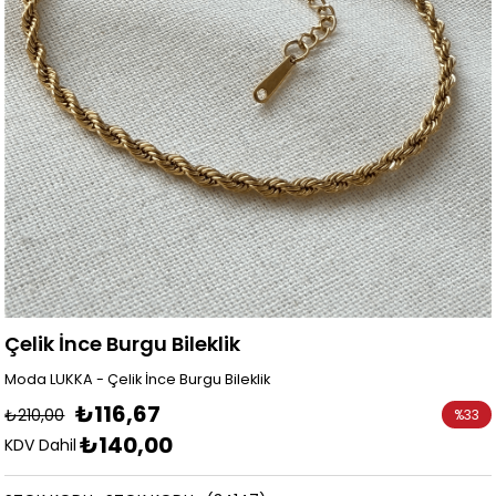
Çelik İnce Burgu Bileklik
Moda LUKKA - Çelik İnce Burgu Bileklik
₺116,67
₺210,00
%
33
₺140,00
İndirim
KDV Dahil