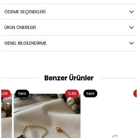
ÖDEME SEÇENEKLERI
ÜRÜN ÖNERILERI
GENEL BILGILENDIRME
Benzer Ürünler
Yeni
%40
Yeni
%40
Ürün
Ürün